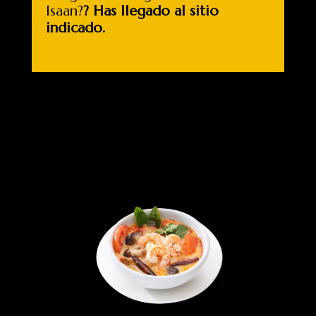
Isaan?
? Has llegado al sitio
indicado.