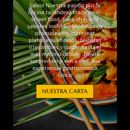
Salou! Nuestra pasión por la
cocina tailandesa tradicional-
street food, para ofrecerte
sabores inolvidables. Estamos
obsesionados con crear
platos equilibrados, texturas
irresistibles y cuidar hasta el
más mínimo detalle. ¡Déjate
sorprender y ven a vivir una
experiencia gastronómica
única!
NUESTRA CARTA